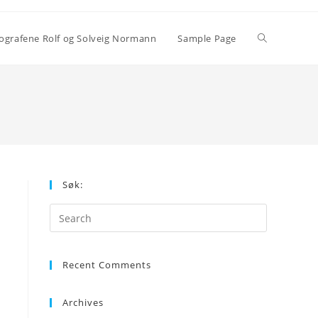
Toggle
grafene Rolf og Solveig Normann
Sample Page
website
search
Søk:
Press
Escape
to
Recent Comments
close
the
search
Archives