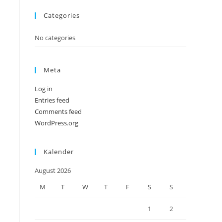
panel.
Categories
No categories
Meta
Log in
Entries feed
Comments feed
WordPress.org
Kalender
August 2026
M
T
W
T
F
S
S
1
2