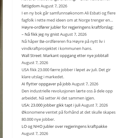
fattigdom
August 7, 2026
I en ny bok går samfunnsøkonom Ali Esbati og flere
fagfolk i rette med ideen om at Norge trenger en…
Høyre-ordfører jubler for regjeringens kraftforslag:
– Nå fikk jeg ny gnist
August 7, 2026
Nå håper Bø-ordføreren fra Høyre på nytt liv i
vindkraftprosjektet i kommunen hans.
Wall Street: Markant oppgang etter nye jobbtall
August 7, 2026
USA fikk 23.000 færre jobber i løpet av juli. Det gir
klare utslag i markedet.
AI flytter oppgaver på jobb
August 7, 2026
Den industrielle revolusjonen lærte oss å dele opp
arbeidet. Nå setter AI det sammen igjen.
USA: 23.000 jobber gikk tapt i juli
August 7, 2026
Økonomene ventet på forhånd at det skulle skapes
80.000 nye jobber.
LO og NHO jubler over regjeringens kraftpakke
August 7, 2026