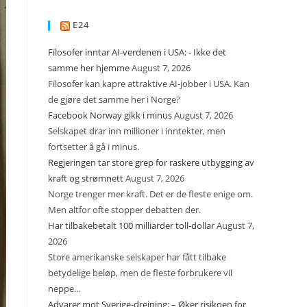
E24
Filosofer inntar AI-verdenen i USA: - Ikke det
samme her hjemme
August 7, 2026
Filosofer kan kapre attraktive AI-jobber i USA. Kan
de gjøre det samme her i Norge?
Facebook Norway gikk i minus
August 7, 2026
Selskapet drar inn millioner i inntekter, men
fortsetter å gå i minus.
Regjeringen tar store grep for raskere utbygging av
kraft og strømnett
August 7, 2026
Norge trenger mer kraft. Det er de fleste enige om.
Men altfor ofte stopper debatten der.
Har tilbakebetalt 100 milliarder toll-dollar
August 7,
2026
Store amerikanske selskaper har fått tilbake
betydelige beløp, men de fleste forbrukere vil
neppe…
Advarer mot Sverige-dreining: – Øker risikoen for